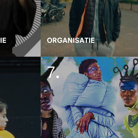
IE
ORGANISATIE
7
.