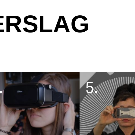
ERSLAG
.
5
.