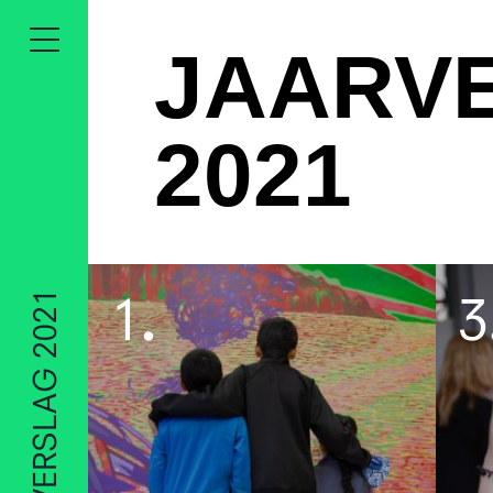
JAARV
2021
1
.
3
— JAARVERSLAG 2021