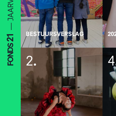
BESTUURSVERSLAG
20
2
.
4