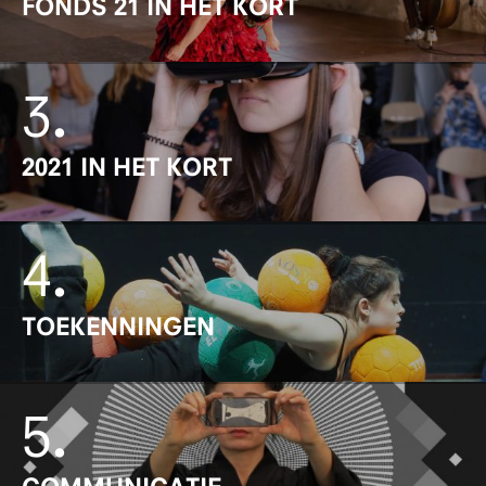
FONDS 21 IN HET KORT
3
.
2021 IN HET KORT
4
.
TOEKENNINGEN
5
.