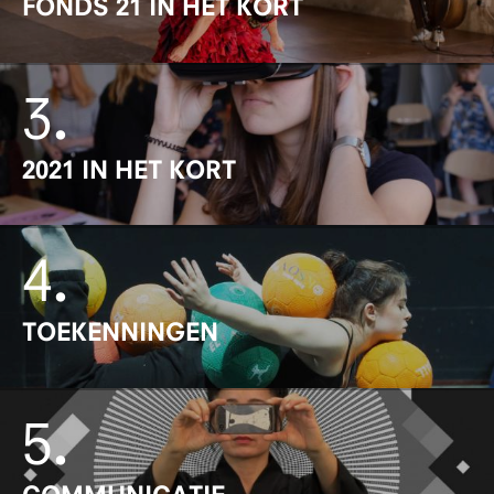
FONDS 21 IN HET KORT
3
.
2021 IN HET KORT
4
.
TOEKENNINGEN
5
.